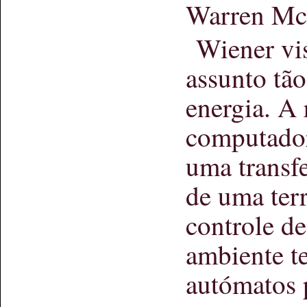
Warren McC
Wiener vi
assunto tã
energia. A 
computador
uma transfe
de uma terr
controle d
ambiente t
autómatos 