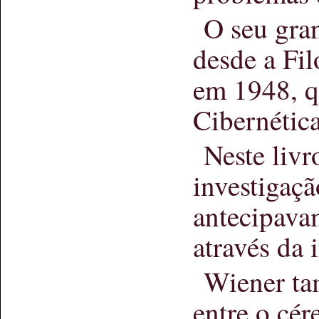
O seu gran
desde a Fil
em 1948, q
Cibernética
Neste livr
investigaçã
antecipava
através da 
Wiener ta
entre o cé