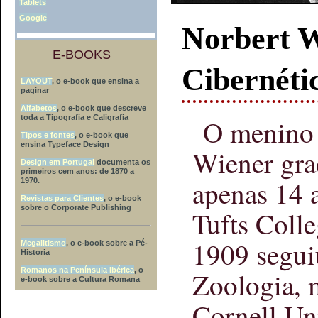
Tablets
Google
Norbert W
E-BOOKS
Cibernéti
LAYOUT
, o e-book que ensina a
paginar
Alfabetos
, o e-book que descreve
toda a Tipografia e Caligrafia
O menino 
Tipos e fontes
, o e-book que
ensina Typeface Design
Wiener gr
Design em Portugal
documenta os
primeiros cem anos: de 1870 a
apenas 14 
1970.
Revistas para Clientes
, o e-book
sobre o Corporate Publishing
Tufts Coll
1909 segui
Megalitismo
, o e-book sobre a Pé-
Historia
Romanos na Península Ibérica
, o
Zoologia, 
e-book sobre a Cultura Romana
Cornell Uni