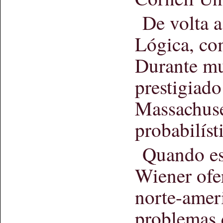
De volta 
Lógica, co
Durante mu
prestigiado
Massachuse
probabilíst
Quando es
Wiener ofe
norte-amer
problemas d