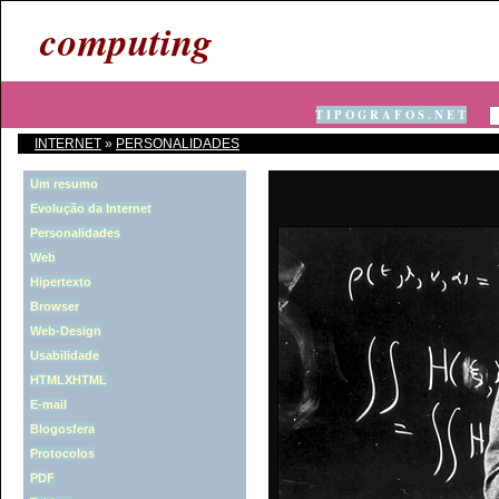
computing
T I P O G R A F O S . N E T
INTERNET
»
PERSONALIDADES
Um resumo
Evolução da Internet
Personalidades
Web
Hipertexto
Browser
Web-Design
Usabilidade
HTML
XHTML
E-mail
Blogosfera
Protocolos
PDF