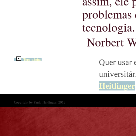
assim, ele 
problemas 
tecnologia.
Norbert W
Topo página
Quer usar e
universitár
Heitlinger
Copyright by Paulo Heitlinger, 2012