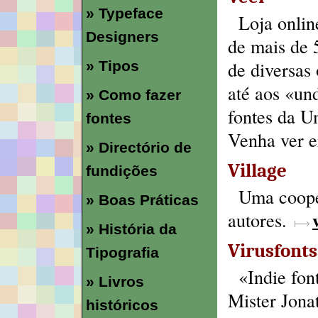
» Typeface
Loja onli
Designers
de mais de 
de diversas
» Tipos
até aos «un
» Como fazer
fontes da Um
fontes
Venha ver
» Directório de
Village
fundições
Uma cooper
» Boas Práticas
autores.
» História da
Virusfonts
Tipografia
«Indie fon
» Livros
Mister Jona
históricos