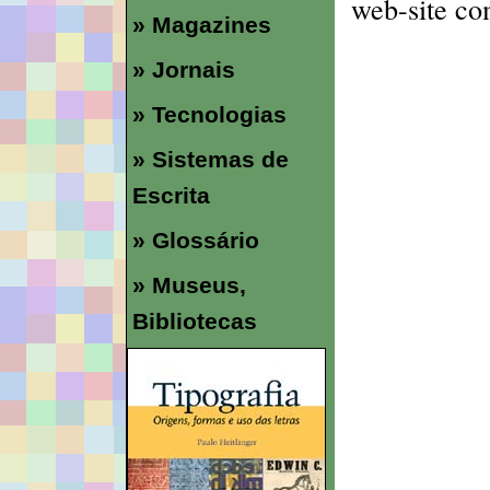
web-site co
» Magazines
» Jornais
» Tecnologias
» Sistemas de
Escrita
» Glossário
» Museus,
Bibliotecas