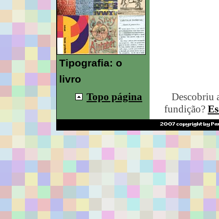
Tipografia: o
livro
Topo página
Descobriu 
fundição?
Es