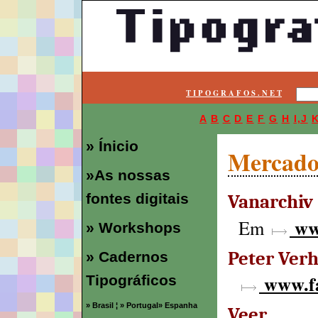
T I P O G R A F O S . N E T
A
B
C
D
E
F
G
H
I,J
» Ínicio
Mercado
»As nossas
Vanarchiv 
fontes digitais
ww
Em
» Workshops
Peter Ver
» Cadernos
www.fa
Tipográficos
» Brasil
¦
» Portugal
» Espanha
Veer