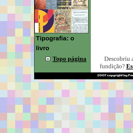
Tipografia: o
livro
Topo página
Descobriu 
fundição?
Es