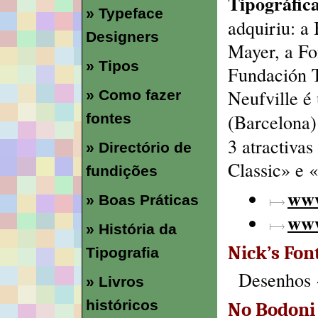
Tipográfica
» Typeface
adquiriu: a
Designers
Mayer, a Fo
» Tipos
Fundación T
Neufville é
» Como fazer
(Barcelona)
fontes
3 atractiva
» Directório de
Classic» e 
fundições
www
» Boas Práticas
www
» História da
Nick’s Fon
Tipografia
Desenhos 
» Livros
históricos
No Bodoni