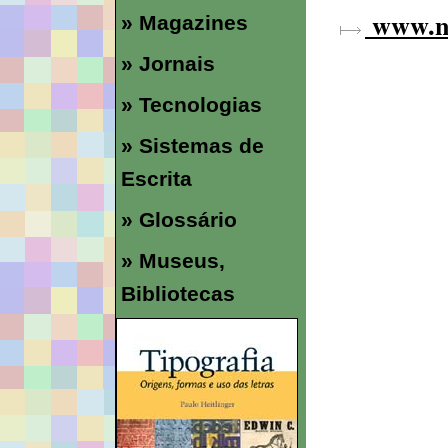
www.n
» Magazines
» Jornais
» Tecnologias
» Sistemas de
Escrita
» Glossário
» Museus,
Bibliotecas