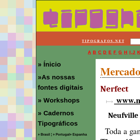
T I P O G R A F O S . N E T
A
B
C
D
E
F
G
H
I,J
» Ínicio
Mercado
»As nossas
Nerfect
fontes digitais
www.ne
» Workshops
» Cadernos
Neufville 
Tipográficos
Toda a ga
» Brasil
¦
» Portugal
» Espanha