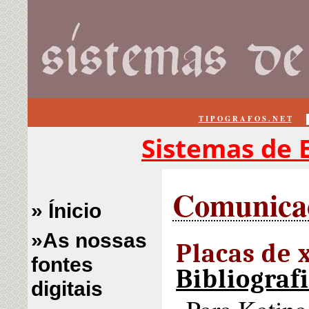
T I P O G R A F O S . N E T
Sistemas de E
Comunicaçã
» Ínicio
»As nossas
Placas de 
fontes
Bibliograf
digitais