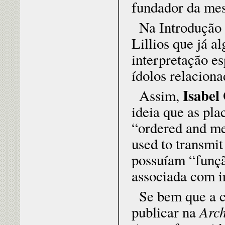
fundador da me
Na Introdução 
Lillios que já a
interpretação e
ídolos relacion
Isabel
Assim,
ideia que as pl
“ordered and mea
used to transmit
possuíam “funçã
associada com i
Se bem que a c
Arch
publicar na