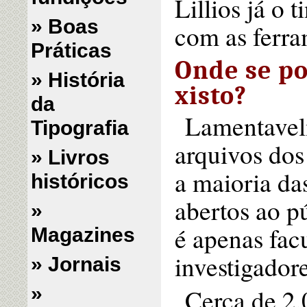
Lillios já o
» Boas
com as ferra
Práticas
Onde se po
» História
xisto?
da
Lamentavel
Tipografia
arquivos dos
» Livros
a maioria das
históricos
abertos ao p
»
é apenas facu
Magazines
investigador
» Jornais
»
Cerca de 2.