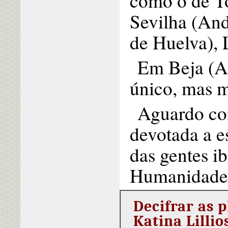
como o de To
Sevilha (And
de Huelva), 
Em Beja (A
único, mas m
Aguardo co
devotada a e
das gentes ib
Humanidade
Decifrar as 
Katina Lillio