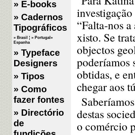
Para Katina 
» E-books
investigação
» Cadernos
“Falta-nos a
Tipográficos
xisto. Se tr
» Brasil
¦
» Portugal
»
Espanha
objectos geo
» Typeface
poderíamos s
Designers
obtidas, e e
» Tipos
chegar aos t
» Como
Saberíamos 
fazer fontes
destas socie
» Directório
de
o comércio p
fundições