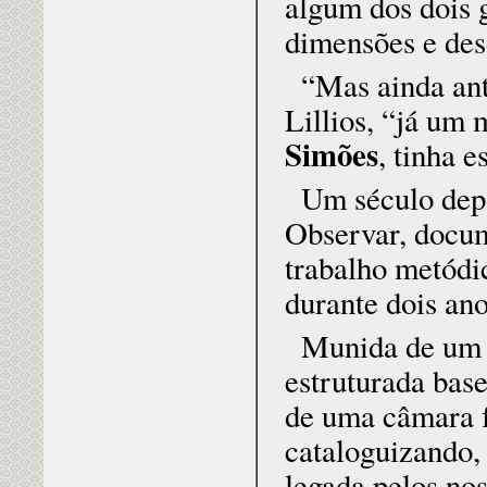
algum dos dois 
dimensões e des
“Mas ainda ant
Lillios, “já um
Simões
, tinha e
Um século depo
Observar, docume
trabalho metódi
durante dois an
Munida de um v
estruturada bas
de uma câmara fo
cataloguizando,
legada pelos no