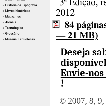
3ª Edição, r
» História da Tipografia
2012
» Livros históricos
» Magazines
84 página
» Jornais
» Tecnologias
— 21 MB)
» Glossário
» Museus, Bibliotecas
Deseja sa
disponíve
Envie-nos
!
© 2007, 8, 9,