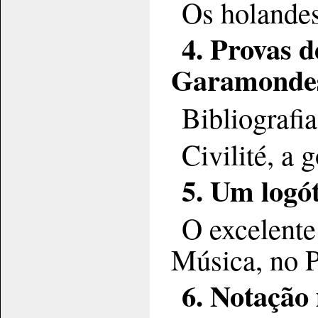
Os holande
4. Provas d
Garamonde
Bibliograf
Civilité, a 
5. Um logó
O excelente
Música, no 
6. Notação