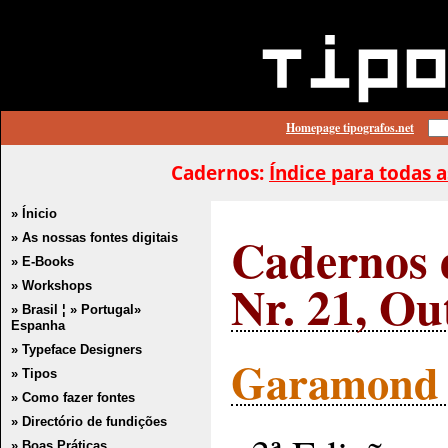
Homepage tipografos.net
Cadernos:
Índice para todas a
» Ínicio
Cadernos d
» As nossas fontes digitais
» E-Books
Nr. 21, Ou
» Workshops
» Brasil
¦
» Portugal
»
Espanha
» Typeface Designers
Garamond /
» Tipos
» Como fazer fontes
» Directório de fundições
» Boas Práticas