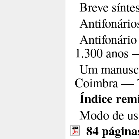
Breve sínte
Antifonári
Antifonário
1.300 anos 
Um manuscri
Coimbra — 
Índice rem
Modo de us
84 págin