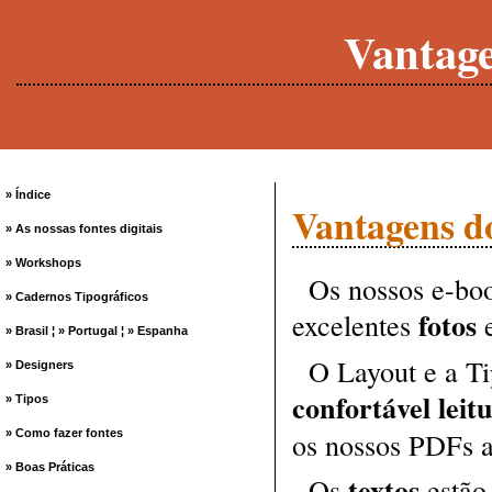
Vantag
» Índice
Vantagens d
» As nossas fontes digitais
» Workshops
Os nossos e-bo
» Cadernos Tipográficos
fotos
excelentes
» Brasil
¦
» Portugal
¦
» Espanha
O Layout e a Ti
» Designers
confortável leit
» Tipos
os nossos PDFs ao
» Como fazer fontes
» Boas Práticas
textos
Os
estão