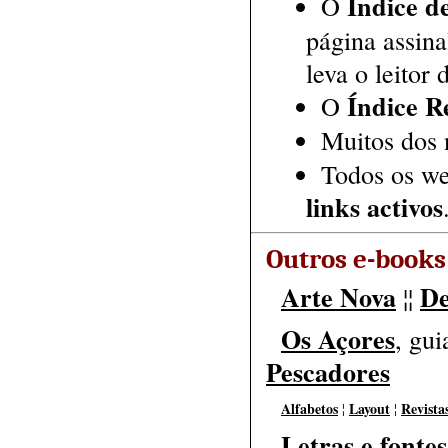
Índice d
O
página assin
leva o leitor 
Índice R
O
Muitos dos
Todos os web
links activos
Outros e-books
Arte Nova
De
¦¦
Os Açores
, gui
Pescadores
Alfabetos
Layout
Revista
¦
¦
Letras e fontes