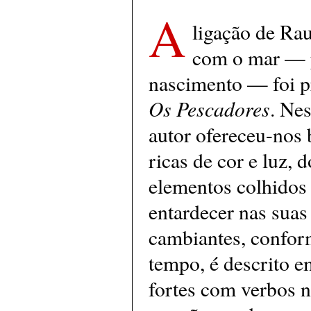
A
ligação de Ra
com o mar — 
nascimento — foi p
Os Pescadores
. Nes
autor ofereceu-nos b
ricas de cor e luz, 
elementos colhidos 
entardecer nas suas
cambiantes, conform
tempo, é descrito e
fortes com verbos 