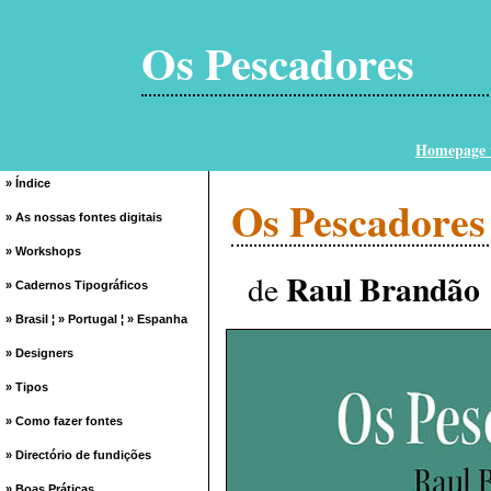
Os Pescadores
Homepage t
» Índice
Os Pescadores
» As nossas fontes digitais
» Workshops
Raul Brandão
de
» Cadernos Tipográficos
» Brasil
¦
» Portugal
¦
» Espanha
» Designers
» Tipos
» Como fazer fontes
» Directório de fundições
» Boas Práticas