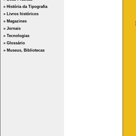
» História da Tipografia
» Livros históricos
» Magazines
» Jornais
» Tecnologias
» Glossário
» Museus, Bibliotecas