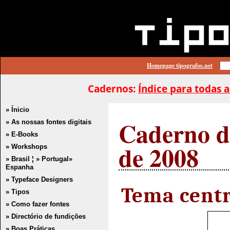
Homepage tipografos.net
Cadernos:
Índice para todas a
» Ínicio
Caderno de
» As nossas fontes digitais
» E-Books
de 2008
» Workshops
» Brasil
¦
» Portugal
»
Espanha
» Typeface Designers
Tema centr
» Tipos
» Como fazer fontes
» Directório de fundições
» Boas Práticas