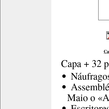
Ca
Capa + 32 
Náufragos
Assembléi
Maio o «A
Escritore